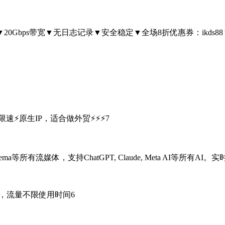
Gbps带宽▼无日志记录▼安全稳定▼全场8折优惠券：ikds88
速⚡原生IP，适合做外贸⚡⚡⚡7
等所有流媒体，支持ChatGPT, Claude, Meta AI等所有
限设备，流量不限使用时间6