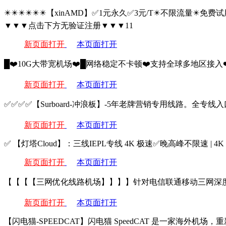
✴️✴️✴️✴️✴️✴️【xinAMD】✅️1元永久✅️3元/T✴️不限流量✴️免费试用✴️✴️✴️
▼▼▼点击下方无验证注册▼▼▼11
新页面打开
本页面打开
█❤️10G大带宽机场❤️█网络稳定不卡顿❤️支持全球多地区接入
新页面打开
本页面打开
✅️✅️✅️✅️【Surboard-冲浪板】-5年老牌营销专用线路。全
新页面打开
本页面打开
✅ 【灯塔Cloud】：三线IEPL专线 4K 极速✅晚高峰不限速 | 4K
新页面打开
本页面打开
【【【【三网优化线路机场】】】】针对电信联通移动三网深度优化❤️
新页面打开
本页面打开
【闪电猫-SPEEDCAT】闪电猫 SpeedCAT 是一家海外