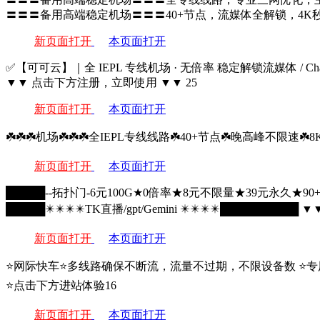
〓〓〓备用高端稳定机场〓〓〓40+节点，流媒体全解锁，4K
新页面打开
本页面打开
✅【可可云】｜全 IEPL 专线机场 · 无倍率 稳定解锁流媒体 / Chat
▼▼ 点击下方注册，立即使用 ▼▼ 25
新页面打开
本页面打开
☘️☘️☘️机场☘️☘️☘️全IEPL专线线路☘️40+节点☘️晚高峰不限速☘
新页面打开
本页面打开
█████--拓扑门-6元100G★0倍率★8元不限量★39元永久★9
█████✴️✴️✴️✴️TK直播/gpt/Gemini ✴️✴️✴️✴️███
新页面打开
本页面打开
⭐网际快车⭐多线路确保不断流，流量不过期，不限设备数 ⭐专用客
⭐点击下方进站体验16
新页面打开
本页面打开