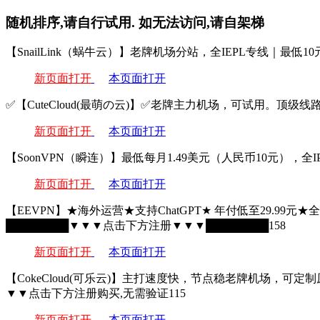
随机排序,请自行试用. 如无法访问,请自架梯
【SnailLink（蜗牛云）】老牌机场分站，全IEPL专线｜最低10元
新页面打开
本页面打开
✅️【CuteCloud(最萌の云)】✅️老牌主力机场，可试用。顶级
新页面打开
本页面打开
【SoonVPN（瞬连）】最低每月1.49美元（人民币10元）
新页面打开
本页面打开
【EEVPN】★海外运营★支持ChatGPT★ 年付低至29.99
████████▼▼▼点击下方注册▼▼▼████████158
新页面打开
本页面打开
【CokeCloud(可乐云)】主打速度快，节点稳老牌机场，可定制原
▼▼点击下方注册购买,无需验证115
新页面打开
本页面打开