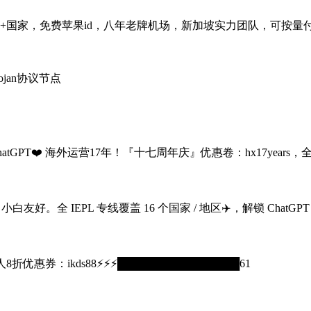
+节点遍布全球30+国家，免费苹果id，八年老牌机场，新加坡实力团队，可按量
jan协议节点
ChatGPT❤️ 海外运营17年！『十七周年庆』优惠卷：hx17years，全
小白友好。全 IEPL 专线覆盖 16 个国家 / 地区✈️，解锁 Chat
惠券：ikds88⚡⚡⚡████████████████61