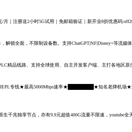
/月｜注册送2小时5G试用｜免邮箱验证｜新开业8折优惠码:off20fo
线路，解锁全面，不限制设备数。支持ChatGPT|NF|Disney
，全IPLC精品线路、支持全球使用、自主开发客户端、主打各地区原
元★全IEPL专线★最高5000Mbps速率★████████★知名老
生千兆独享节点，亦有9.9元超值400G流量不限速，youtube全天4