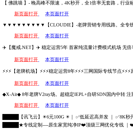
【 佛跳墙 】- 晚高峰不限速，4K秒开，全1倍率无套路，行业标
新页面打开
本页面打开
▼▼▼▼▼▼▼▼▼【CLOUDIE】-老牌营销专用线路。全专线入
新页面打开
本页面打开
✈️【魔戒.NET】✈️ 稳定运营5年 首家纯流量计费模式机场 无倍率
新页面打开
本页面打开
⚡⚡⚡【老牌机场】⚡⚡⚡稳定运营8年⚡⚡⚡三网国际专线节点⚡⚡⚡原
新页面打开
本页面打开
◆X-Air◆ 8年老牌V2ray场。超稳定IEPL+自研SDN国内中
新页面打开
本页面打开
█████【讯飞云】✴️6元100G ✴️｜ ✅低延迟高并发 ｜ ✅8K秒
█████★专线定制----原生家宽纯净IP❤️顶级三网优化专线 ｜❤️游