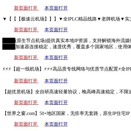
新页面打开
本页面打开
▼【【【极速云机场】】】▼全IPLC精品线路▼老牌机场▼实力验
新页面打开
本页面打开
████(原生节点机场)提供真实本地IP资源，支持解锁海外流
████加速器连接稳定，速度优秀，覆盖多个国家地区，使用体
新页面打开
本页面打开
⚡⚡⚡【超一线机场】⚡⚡⚡高品质专线网络与优质节点配置⚡全IP
新页面打开
本页面打开
【超优质机场】全自研高速轻量协议，晚高峰高速稳定，不限速，不限设备数，
新页面打开
本页面打开
【世界之窗.com】50+地区国家，无倍率无套路，原生IP住宅IP，Ch
新页面打开
本页面打开