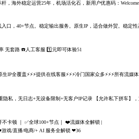
杆，海外稳定运营25年，机场活化石，新用户优惠码：Welcome
口，40+节点。稳定输出服务。原生IP，适合做外贸。稳定性高，可长期
 无套路 ☎️人工客服 1️⃣元即可体验51
生IP全覆盖⚡⚡⚡提供在线客服⚡⚡⚡冷门国家众多⚡⚡⚡所有流媒体都解
转 注重隐私，无日志+无设备限制+无客户IP记录 【允许私下拼车】，支持
开不卡顿 ｜ ✅全球100+节点｜ ❤️流媒体全解锁 |
戏/直播/电商/+ AI 服务全解锁 ❤36